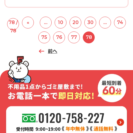
78 /
«
...
10
20
30
...
74
78
75
76
77
78
前へ