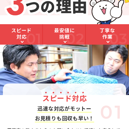
スピード
最安値に
丁寧な
01
02
03
対応
挑戦
作業
ス
ピ
ー
ド
対
応
01
迅速な対応がモットー
お見積りも回収も早い！