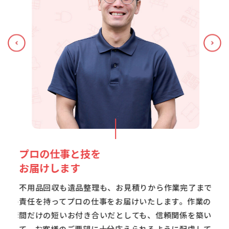
お客様の笑顔が見たいから
引
飛び込みました！
引っ
るべ
了まで
僕は東海ファインで働く前は7年間、引越し業界にい
うご
作業の
ました。でも不用品回収のお仕事に飛び込んでみた
込み
を築い
ら、私にとっていちばんしっくりくるお仕事でした。
の立
慮して
今がいちばん、お客様の本当の笑顔を見る機会が多い