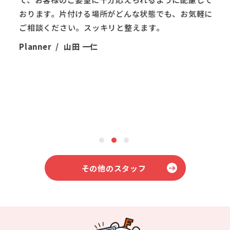
うに
気軽に
ように感じています。正直、不用品回収や引越し業務
は家具・家電の移動がメイン。力仕事で正直、しんど
Pla
いです。でもお客様に「ありがとう」と言ってもらえ
ると、疲れが吹っ飛びます。お客さまの笑顔をかなら
ず最後に見れるから毎日、頑張れているのだと思って
います。
Planner
田中 海斗
1
2
3
その他のスタッフ