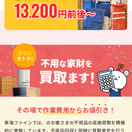
その場で
作業費用から
お
値
引
き
！
東海ファインでは、のお客さまの不用品の高価買取を積極
的に実施しています。不用品回収と同時に買取査定を行う