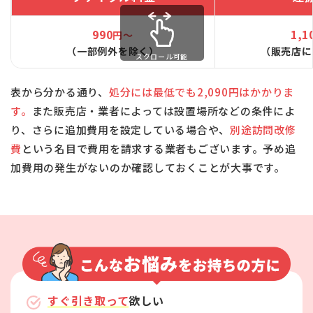
990
1,1
円～
（一部例外を除く）
（販売店に
スクロール可能
表から分かる通り、
処分には最低でも2,090円はかかりま
す。
また販売店・業者によっては設置場所などの条件によ
り、さらに追加費用を設定している場合や、
別途訪問改修
費
という名目で費用を請求する業者もございます。予め追
加費用の発生がないのか確認しておくことが大事です。
すぐ引き取って
欲しい