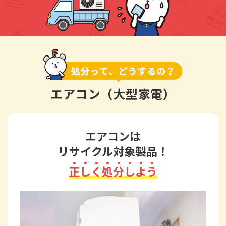
エアコン（大型家電）
エアコンは
リサイクル対象製品！
正
し
く
処
分
し
よ
う