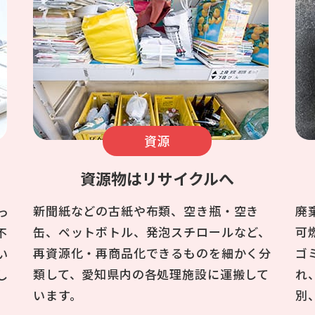
資源
資源物はリサイクルへ
新聞紙などの古紙や布類、空き瓶・空き
廃
っ
缶、ペットボトル、発泡スチロールなど、
可
不
再資源化・再商品化できるものを細かく分
ゴ
い
類して、愛知県内の各処理施設に運搬して
れ
し
います。
別