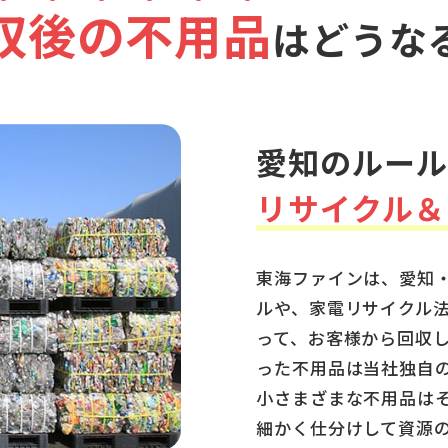
収
後
の
不
用
品
は
どうな
愛知のルール
リサイクル＆
東海ファインは、愛知
ルや、家電リサイクル
って、お客様から回収
った不用品は当社独自
小さまざまな不用品は
細かく仕分けして資源