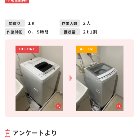
１K
２人
間取り
作業人数
０．５時間
２t１割
作業時間
回収量
アンケートより