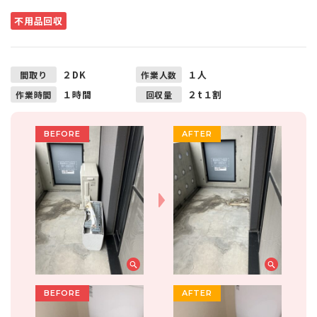
不用品回収
２DK
１人
間取り
作業人数
１時間
２t１割
作業時間
回収量