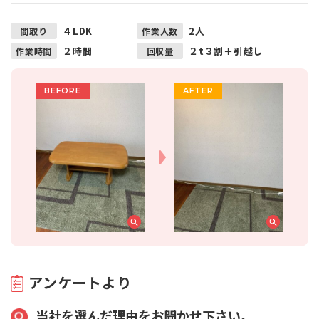
４LDK
2人
間取り
作業人数
２時間
２t３割＋引越し
作業時間
回収量
アンケートより
当社を選んだ理由をお聞かせ下さい。