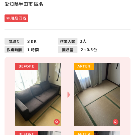
愛知県半田市 匿名
不用品回収
３DK
2人
間取り
作業人数
１時間
２t0.3台
作業時間
回収量